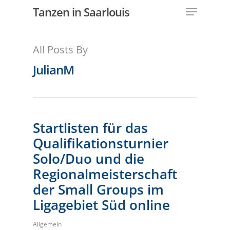
Menu
Skip
Tanzen in Saarlouis
to
Close
main
All Posts By
Menu
content
JulianM
Startlisten für das
Qualifikationsturnier
Solo/Duo und die
Regionalmeisterschaft
der Small Groups im
Ligagebiet Süd online
Allgemein