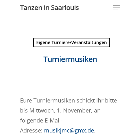
Menu
Skip
Tanzen in Saarlouis
to
Close
main
Menu
content
Eigene Turniere/Veranstaltungen
Turniermusiken
Eure Turniermusiken schickt Ihr bitte
bis Mittwoch, 1. November, an
folgende E-Mail-
Adresse:
musikjmc@gmx.de
.